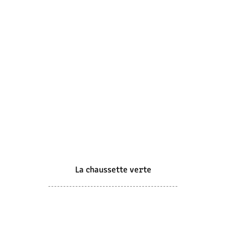
La chaussette verte
-------------------------------------------